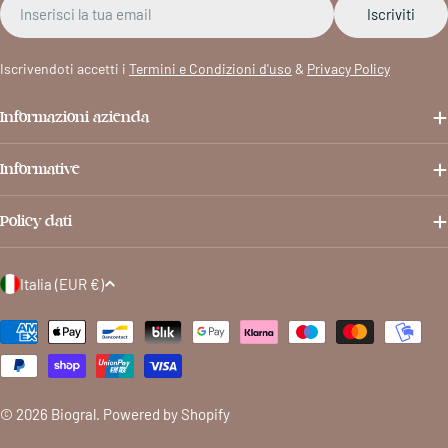
Email
Iscriviti
Iscrivendoti accetti i
Termini e Condizioni d'uso
&
Privacy Policy
Informazioni azienda
Informative
Policy dati
P
Italia (EUR €)
a
Metodi
e
di
s
pagamento
e
/
© 2026
Biogral
. Powered by Shopify
r