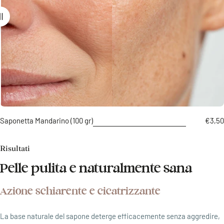
Saponetta Mandarino (100 gr)
Prezz
€3,50
di
listin
Risultati
Pelle pulita e naturalmente sana
Azione schiarente e cicatrizzante
La base naturale del sapone deterge efficacemente senza aggredire,