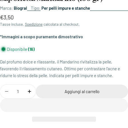
Marca:
Biogral
Tipo:
Per pelli impure e stanche
Prezzo
€3,50
di
Tasse incluse.
Spedizione
calcolata al checkout.
listino
*Immagini a scopo puramente dimostrativo
Disponibile
(16)
Dal profumo dolce e rilassante, il Mandarino rivitalizza la pelle,
favorendo il rilassamento cutaneo. Ottimo per contrastare l'acne e
ridurre lo stress della pelle. Indicata per pelli impure e stanche.
Quantità
Aggiungi al carrello
Diminuisci la quantità di Saponetta Mandarino (100 gr)
Aumenta la quantità di Saponetta Mandarino