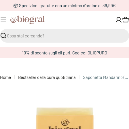
Vai
📦 Spedizioni gratuite con un minimo d'ordine di 39,99€
al
contenuto
Ca
Cerca
10% di sconto sugli oli puri. Codice: OLIOPURO
Home
Bestseller della cura quotidiana
Saponetta Mandarino (100 gr)