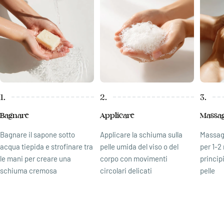
1.
2.
3.
Bagnare
Applicare
Massag
Bagnare il sapone sotto
Applicare la schiuma sulla
Massag
acqua tiepida e strofinare tra
pelle umida del viso o del
per 1-2
le mani per creare una
corpo con movimenti
principi
schiuma cremosa
circolari delicati
pelle