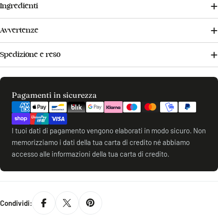
Ingredienti
Avvertenze
Spedizione e reso
Metodi
Pagamenti in sicurezza
di
pagamento
I tuoi dati di pagamento vengono elaborati in modo sicuro. Non
memorizziamo i dati della tua carta di credito né abbiamo
accesso alle informazioni della tua carta di credito.
Condividi: